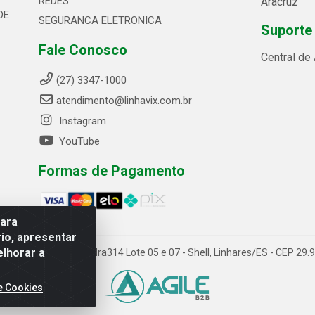
REDES
Aracruz
DE
SEGURANCA ELETRONICA
Suporte
Fale Conosco
Central de
(27) 3347-1000
atendimento@linhavix.com.br
Instagram
YouTube
Formas de Pagamento
para
io, apresentar
elhorar a
ida Alegre, 2521 - Quadra314 Lote 05 e 07 - Shell, Linhares/ES - CEP 2
e Cookies