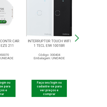
 CONTR CAR
INTERRUPTOR TOUCH WIFI
INTERRUPTOR
 EZS 211
1 TECL EIW 1001BR
ZIGBEE 3 TECL 
850070
Código: 300404
Código: 300
 UNIDADE
Embalagem: UNIDADE
Embalagem: U
login ou
Faça seu login ou
Faça seu log
se para
cadastre-se para
cadastre-se 
ços e
ver preços e
ver preços
rar
comprar
comprar