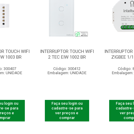
OR TOUCH WIFI
INTERRUPTOR TOUCH WIFI
INTERRUPTOR
IW 1003 BR
2 TEC EIW 1002 BR
ZIGBEE 1/1
o: 300407
Código: 300412
Código: 
em: UNIDADE
Embalagem: UNIDADE
Embalagem:
u login ou
Faça seu login ou
Faça seu 
re-se para
cadastre-se para
cadastre-
preços e
ver preços e
ver pre
mprar
comprar
comp