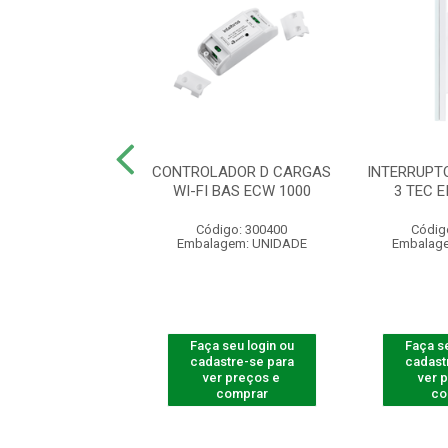
RUPTOR TOUCH
CONTROLADOR D CARGAS
INTERRUPT
 3 TECL 1003 BR
WI-FI BAS ECW 1000
3 TEC E
digo: 300732
Código: 300400
Códig
agem: UNIDADE
Embalagem: UNIDADE
Embalag
 seu login ou
Faça seu login ou
Faça se
astre-se para
cadastre-se para
cadast
er preços e
ver preços e
ver 
comprar
comprar
co