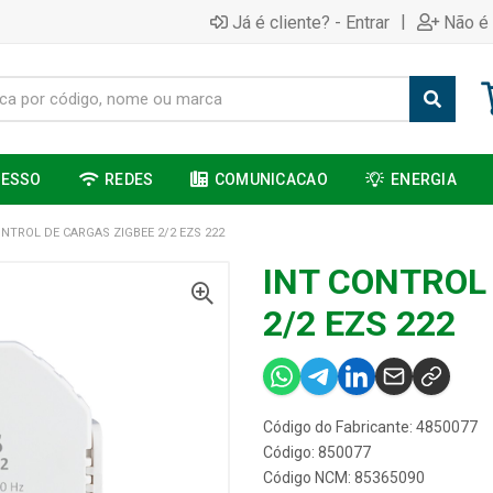
|
Já é cliente? - Entrar
Não é 
CESSO
REDES
COMUNICACAO
ENERGIA
ONTROL DE CARGAS ZIGBEE 2/2 EZS 222
INT CONTROL
2/2 EZS 222
Código do Fabricante: 4850077
Código: 850077
Código NCM: 85365090