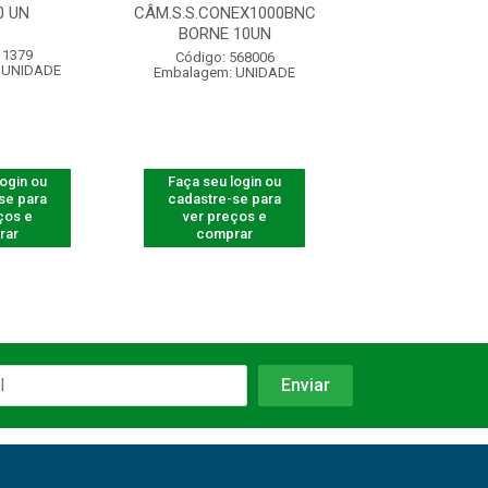
0 UN
CÂM.S.S.CONEX1000BNC
C/ BORNE - PC
BORNE 10UN
 1379
Código: 15
Código: 568006
 UNIDADE
Embalagem: U
Embalagem: UNIDADE
login ou
Faça seu login ou
Faça seu log
se para
cadastre-se para
cadastre-se 
ços e
ver preços e
ver preços
rar
comprar
comprar