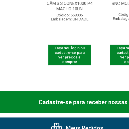
NE - PCT 10 UN
CÂM.S.S.CONEX1000 P4
BNC MOL
MACHO 10UN
ódigo: 1525
Códig
Código: 568005
agem: UNIDADE
Embalag
Embalagem: UNIDADE
 seu login ou
Faça seu login ou
Faça se
astre-se para
cadastre-se para
cadast
er preços e
ver preços e
ver 
comprar
comprar
co
Cadastre-se para receber nossas 
Meus Pedidos