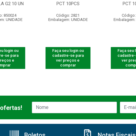
A G2 10 UN
PCT 10PCS
PCT 1
o: 850024
Código: 2821
Código:
em: UNIDADE
Embalagem: UNIDADE
Embalagem:
u login ou
Faça seu login ou
Faça seu 
re-se para
cadastre-se para
cadastre-
preços e
ver preços e
ver pre
mprar
comprar
comp
ofertas!
Boletos
Notas Fiscais