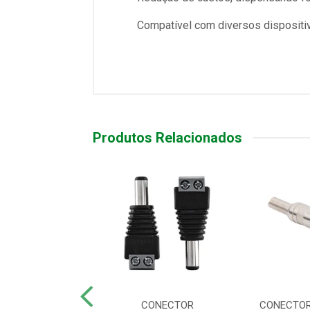
Compatível com diversos disposit
Produtos Relacionados
OR BNC MACHO
CONECTOR
CONECTOR