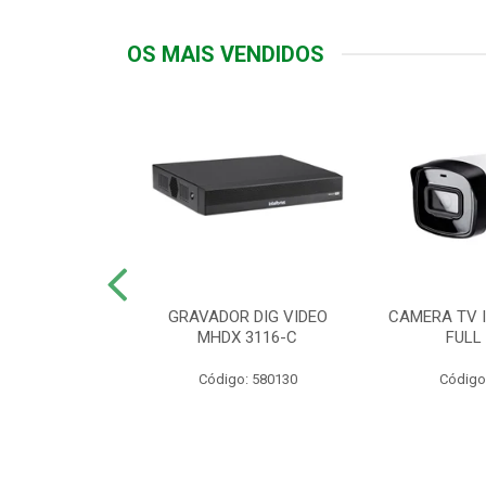
OS MAIS VENDIDOS
TTIV 600VA-
GRAVADOR DIG VIDEO
CAMERA TV I
20V
MHDX 3116-C
FULL
: 822200
Código: 580130
Código