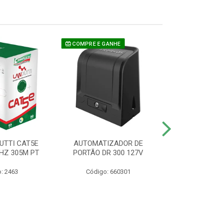
COMPRE E GANHE
UTTI CAT5E
AUTOMATIZADOR DE
CAMERA P/ S
HZ 305M PT
PORTÃO DR 300 127V
1220 BU
: 2463
Código: 660301
Código: