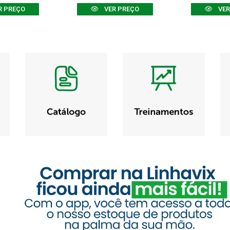
R PREÇO
VER PREÇO
VER