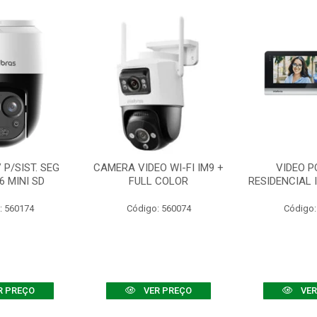
P/SIST. SEG
CAMERA VIDEO WI-FI IM9 +
VIDEO P
6 MINI SD
FULL COLOR
RESIDENCIAL 
: 560174
Código: 560074
Código:
R PREÇO
VER PREÇO
VER