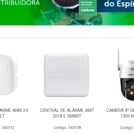
ARME ANM 24
CENTRAL DE ALARME AMT
CAMERA IP D
ET
2018 E SMART
1300 M
: 543512
Código: 543578
Código: