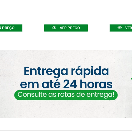
R PREÇO
VER PREÇO
VER