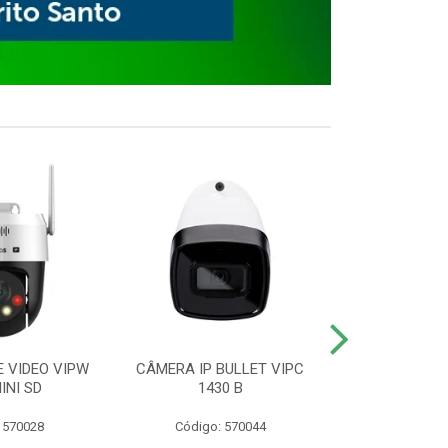
E VIDEO VIPW
CÂMERA IP BULLET VIPC
GRAVADOR 
INI SD
1430 B
MHDX 3
 570028
Código: 570044
Código: