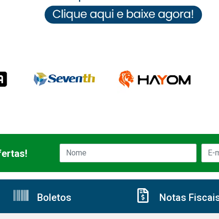
ertas!
Boletos
Notas Fiscai