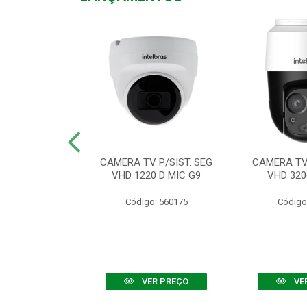
TV VHD 3520 D
CAMERA TV P/SIST. SEG
CAMERA TV 
 COLOR+
VHD 1220 D MIC G9
VHD 320
: 560108
Código: 560175
Código
R PREÇO
VER PREÇO
VE