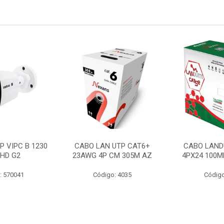
P VIPC B 1230
CABO LAN UTP CAT6+
CABO LAND
 HD G2
23AWG 4P CM 305M AZ
4PX24 100M
: 570041
Código: 4035
Código