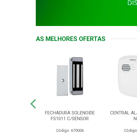
AS MELHORES OFERTAS
DOR ACESSO
FECHADURA SOLENOIDE
CENTRAL AL
 5531 MF EX
FS1011 C/SENSOR
N
: 900018
Código: 670006
Código