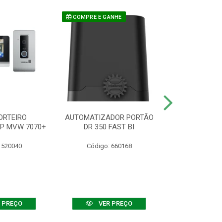
COMPRE E GANHE
ORTEIRO
AUTOMATIZADOR PORTÃO
SENSOR ATIVO
IP MVW 7070+
DR 350 FAST BI
 520040
Código: 660168
Código:
 PREÇO
VER PREÇO
VER