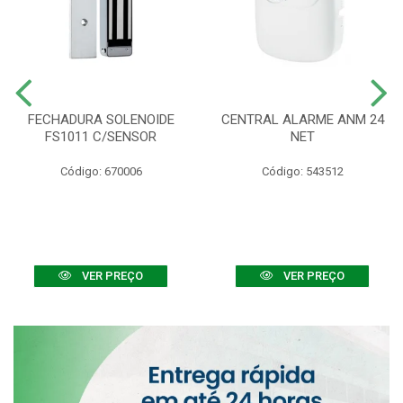
FECHADURA SOLENOIDE
CENTRAL ALARME ANM 24
FS1011 C/SENSOR
NET
Código: 670006
Código: 543512
VER PREÇO
VER PREÇO