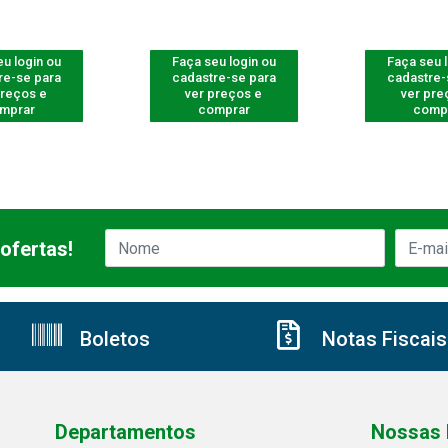
u login ou
Faça seu login ou
Faça seu 
re-se para
cadastre-se para
cadastre-
preços e
ver preços e
ver pre
mprar
comprar
comp
ofertas!
Boletos
Notas Fiscais
Departamentos
Nossas 