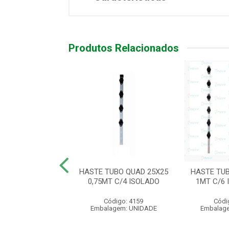
Produtos Relacionados
IND CANTO 1MT
HASTE TUBO QUAD 25X25
HASTE TUB
12 ISOL/GANCHO
0,75MT C/4 ISOLADO
1MT C/6
ódigo: 5418
Código: 4159
Códi
agem: UNIDADE
Embalagem: UNIDADE
Embalag