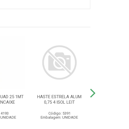
UAD 25 1MT
HASTE ESTRELA ALUM
HASTE IND CA
ENCAIXE
0,75 4 ISOL LEIT
25X25 12 ISOL
 4193
Código: 5391
Código: 54
 UNIDADE
Embalagem: UNIDADE
Embalagem: U