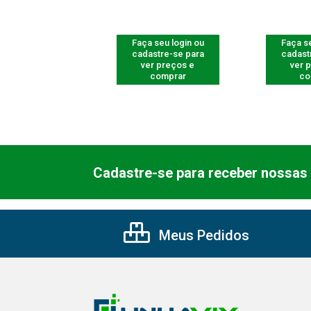
 seu login ou
Faça seu login ou
Faça se
astre-se para
cadastre-se para
cadast
er preços e
ver preços e
ver 
comprar
comprar
co
Cadastre-se para receber nossas 
Meus Pedidos