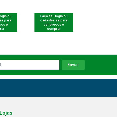
login ou
Faça seu login ou
Faça seu log
se para
cadastre-se para
cadastre-se 
ços e
ver preços e
ver preços
rar
comprar
comprar
Lojas