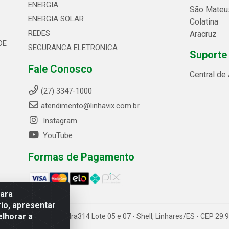
ENERGIA
São Mateu
ENERGIA SOLAR
Colatina
REDES
Aracruz
DE
SEGURANCA ELETRONICA
Suporte
Fale Conosco
Central de
(27) 3347-1000
atendimento@linhavix.com.br
Instagram
YouTube
Formas de Pagamento
para
io, apresentar
elhorar a
ida Alegre, 2521 - Quadra314 Lote 05 e 07 - Shell, Linhares/ES - CEP 2