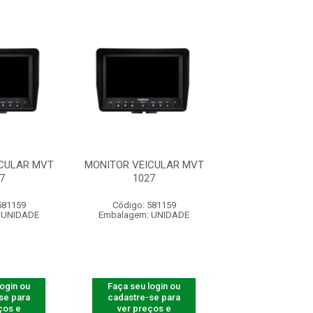
CULAR MVT
MONITOR VEICULAR MVT
MONITOR VEICU
7
1027
1027
581159
Código: 581159
Código: 581
 UNIDADE
Embalagem: UNIDADE
Embalagem: U
login ou
Faça seu login ou
Faça seu log
se para
cadastre-se para
cadastre-se 
ços e
ver preços e
ver preços