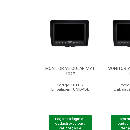
R VEICULAR MVT
MONITOR VEICULAR MVT
MONITOR 
1027
1027
digo: 581159
Código: 581159
Códig
agem: UNIDADE
Embalagem: UNIDADE
Embalag
 seu login ou
Faça seu login ou
Faça se
astre-se para
cadastre-se para
cadast
er preços e
ver preços e
ver 