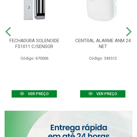
FECHADURA SOLENOIDE
CENTRAL ALARME ANM 24
FS1011 C/SENSOR
NET
Código: 670006
Código: 543512
VER PREÇO
VER PREÇO