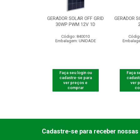
OR OFF GRID 7
GERADOR SOLAR OFF GRID
GERADOR S
30WP PWM 12V 1D
Código: 13
Código: 840010
Códig
agem: UNIDADE
Embalagem: UNIDADE
Embalag
 seu login ou
Faça seu login ou
Faça se
astre-se para
cadastre-se para
cadast
er preços e
ver preços e
ver 
comprar
comprar
co
Cadastre-se para receber nossas 