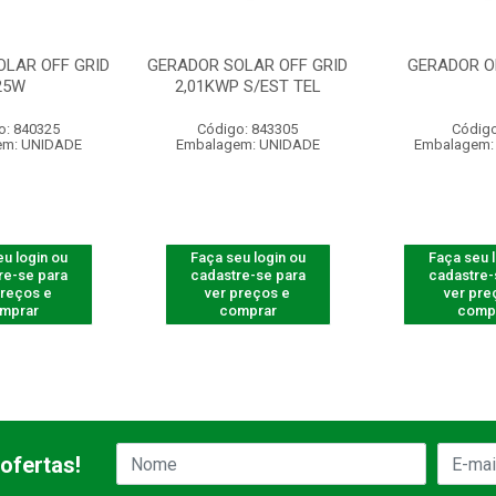
OLAR OFF GRID
GERADOR SOLAR OFF GRID
GERADOR OF
25W
2,01KWP S/EST TEL
o: 840325
Código: 843305
Código
em: UNIDADE
Embalagem: UNIDADE
Embalagem:
u login ou
Faça seu login ou
Faça seu 
re-se para
cadastre-se para
cadastre-
preços e
ver preços e
ver pre
mprar
comprar
comp
ofertas!