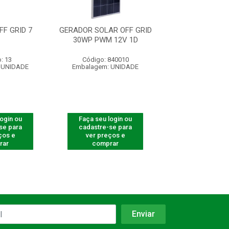
F GRID 7
GERADOR SOLAR OFF GRID
GERADOR SOLAR 
30WP PWM 12V 1D
25W
: 13
Código: 840010
Código: 840
 UNIDADE
Embalagem: UNIDADE
Embalagem: U
login ou
Faça seu login ou
Faça seu log
se para
cadastre-se para
cadastre-se 
ços e
ver preços e
ver preços
rar
comprar
comprar