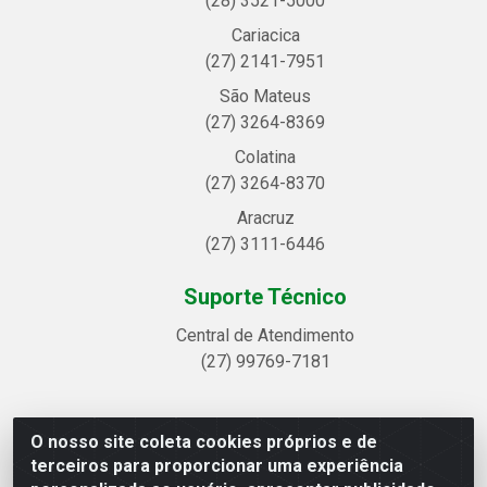
(28) 3521-5000
Cariacica
(27) 2141-7951
São Mateus
(27) 3264-8369
Colatina
(27) 3264-8370
Aracruz
(27) 3111-6446
Suporte Técnico
Central de Atendimento
(27) 99769-7181
O nosso site coleta cookies próprios e de
Linhavix Distribuidora LTDA - Avenida Alegre, 2521 -
terceiros para proporcionar uma experiência
Quadra314 Lote 05 e 07 - Shell, Linhares/ES - CEP