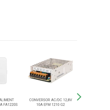
ALIMENT
CONVERSOR AC/DC 12,8V
CONVERSOR AC/
A FA1220S
10A EFM 1210 G2
2A EF 12