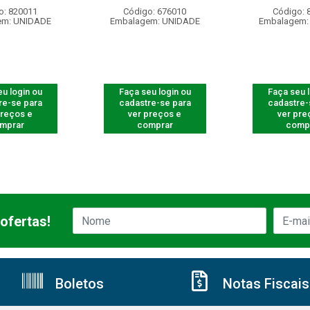
o: 820011
Código: 676010
Código: 
em: UNIDADE
Embalagem: UNIDADE
Embalagem:
u login ou
Faça seu login ou
Faça seu 
re-se para
cadastre-se para
cadastre-
preços e
ver preços e
ver pre
mprar
comprar
comp
ofertas!
Boletos
Notas Fiscais