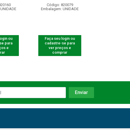
820160
Código: 820079
Código: 820
 UNIDADE
Embalagem: UNIDADE
Embalagem: U
login ou
Faça seu login ou
Faça seu log
se para
cadastre-se para
cadastre-se 
ços e
ver preços e
ver preços
rar
comprar
comprar