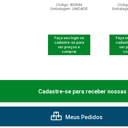
digo: 820033
Código: 820044
Códig
agem: UNIDADE
Embalagem: UNIDADE
Embalag
 seu login ou
Faça seu login ou
Faça se
astre-se para
cadastre-se para
cadast
er preços e
ver preços e
ver 
comprar
comprar
co
Cadastre-se para receber nossas 
Meus Pedidos