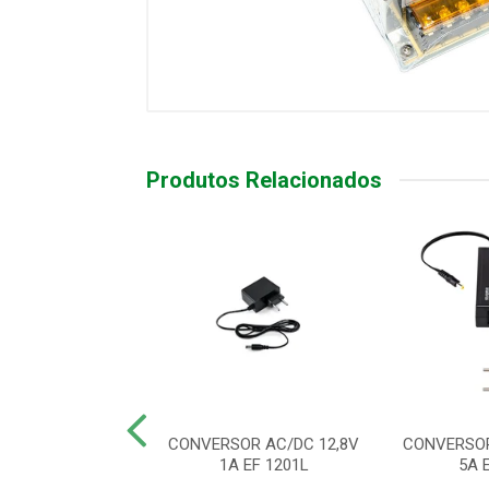
Produtos Relacionados
OR AC/DC 12,8V
CONVERSOR AC/DC 12,8V
CONVERSOR
A EF 1202
1A EF 1201L
5A 