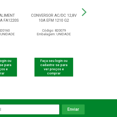
ALIMENT
CONVERSOR AC/DC 12,8V
CONVERSOR AC/
A FA1220S
10A EFM 1210 G2
2A EF 12
820160
Código: 820079
Código: 820
 UNIDADE
Embalagem: UNIDADE
Embalagem: U
login ou
Faça seu login ou
Faça seu log
se para
cadastre-se para
cadastre-se 
ços e
ver preços e
ver preços
rar
comprar
comprar