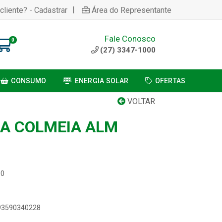
|
cliente? - Cadastrar
Área do Representante
Fale Conosco
0
(27) 3347-1000
CONSUMO
ENERGIA SOLAR
OFERTAS
VOLTAR
0A COLMEIA ALM
10
893590340228