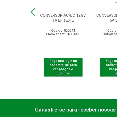
OR AC/DC 12,8V
CONVERSOR AC/DC 12,8V
CONVERSOR
A EF 1202
1A EF 1201L
5A 
digo: 820033
Código: 820044
Códig
agem: UNIDADE
Embalagem: UNIDADE
Embalag
 seu login ou
Faça seu login ou
Faça se
astre-se para
cadastre-se para
cadast
er preços e
ver preços e
ver 
comprar
comprar
co
Cadastre-se para receber nossas 