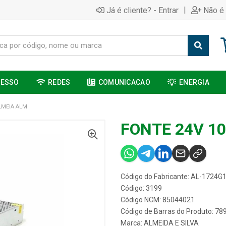
|
Já é cliente? - Entrar
Não é 
CESSO
REDES
COMUNICACAO
ENERGIA
LMEIA ALM
FONTE 24V 1
Código do Fabricante: AL-1724G
Código: 3199
Código NCM: 85044021
Código de Barras do Produto: 7
Marca:
ALMEIDA E SILVA