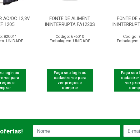
 AC/DC 12,8V
FONTE DE ALIMENT
FONTE DE 
EF 1205
ININTERRUPTA FA1220S
ININTERRUPT
o: 820011
Código: 676010
Código: 
em: UNIDADE
Embalagem: UNIDADE
Embalagem:
u login ou
Faça seu login ou
Faça seu 
re-se para
cadastre-se para
cadastre-
preços e
ver preços e
ver pre
mprar
comprar
comp
ofertas!