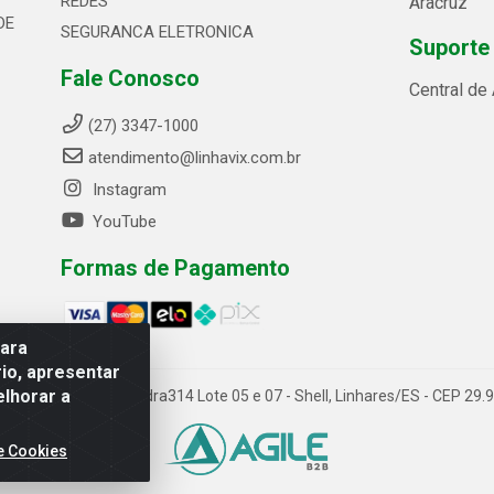
REDES
Aracruz
DE
SEGURANCA ELETRONICA
Suporte
Fale Conosco
Central de
(27) 3347-1000
atendimento@linhavix.com.br
Instagram
YouTube
Formas de Pagamento
para
io, apresentar
elhorar a
ida Alegre, 2521 - Quadra314 Lote 05 e 07 - Shell, Linhares/ES - CEP 2
e Cookies