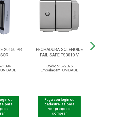
E 20150 PR
FECHADURA SOLENOIDE
FECHADURA EL
NSOR
FAIL SAFE FS3010 V
PT FE 22150 C
671094
Código: 672025
Código: 670
 UNIDADE
Embalagem: UNIDADE
Embalagem: U
login ou
Faça seu login ou
Faça seu log
se para
cadastre-se para
cadastre-se 
ços e
ver preços e
ver preços
rar
comprar
comprar