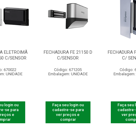
A ELETROIMÃ
FECHADURA FE 21150 D
FECHADURA F
150 C/SENSOR
C/SENSOR
C/ SE
o: 670022
Código: 671205
Código: 
em: UNIDADE
Embalagem: UNIDADE
Embalagem:
u login ou
Faça seu login ou
Faça seu 
re-se para
cadastre-se para
cadastre-
preços e
ver preços e
ver pre
mprar
comprar
comp