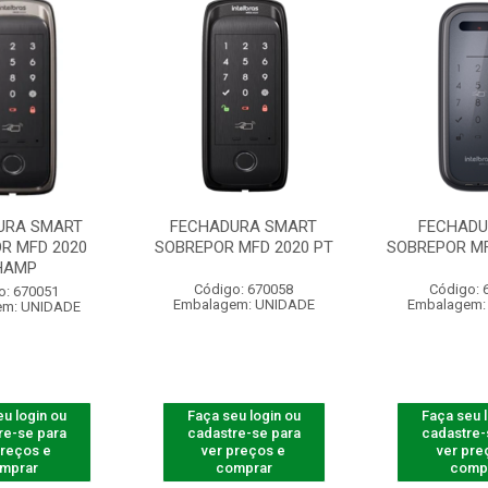
URA SMART
FECHADURA SMART
FECHADU
R MFD 2020
SOBREPOR MFD 2020 PT
SOBREPOR MF
HAMP
Código: 670058
Código: 
o: 670051
Embalagem: UNIDADE
Embalagem:
em: UNIDADE
u login ou
Faça seu login ou
Faça seu 
re-se para
cadastre-se para
cadastre-
preços e
ver preços e
ver pre
mprar
comprar
comp