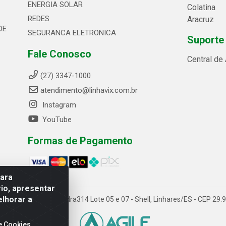
ENERGIA SOLAR
Colatina
REDES
Aracruz
DE
SEGURANCA ELETRONICA
Suporte
Fale Conosco
Central de
(27) 3347-1000
atendimento@linhavix.com.br
Instagram
YouTube
Formas de Pagamento
para
io, apresentar
elhorar a
ida Alegre, 2521 - Quadra314 Lote 05 e 07 - Shell, Linhares/ES - CEP 2
e Cookies