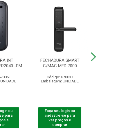
RA INT
FECHADURA SMART
FECHADURA INT
R2040 -PM
C/MAC MFD 7000
EMBUTIR MFD 
670061
Código: 670037
Código: 300
 UNIDADE
Embalagem: UNIDADE
Embalagem: U
login ou
Faça seu login ou
Faça seu log
se para
cadastre-se para
cadastre-se 
ços e
ver preços e
ver preços
rar
comprar
comprar