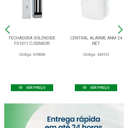
FECHADURA SOLENOIDE
CENTRAL ALARME ANM 24
FS1011 C/SENSOR
NET
Código: 670006
Código: 543512
VER PREÇO
VER PREÇO