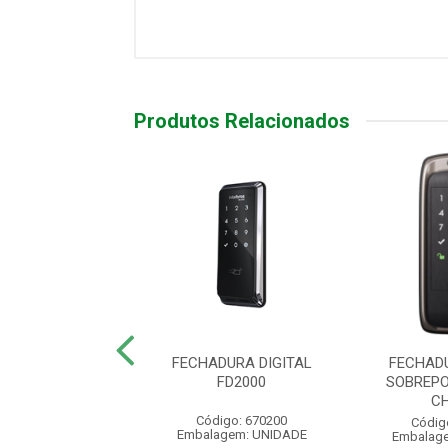
Produtos Relacionados
URA DIGITAL DE
FECHADURA DIGITAL
FECHAD
POR FD 2000 D
FD2000
SOBREPO
C
digo: 300367
Código: 670200
Códig
agem: UNIDADE
Embalagem: UNIDADE
Embalag