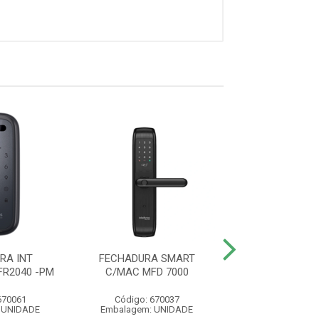
RA INT
FECHADURA SMART
FECHADURA DIG
R2040 -PM
C/MAC MFD 7000
SOBREPOR FD 
670061
Código: 670037
Código: 300
 UNIDADE
Embalagem: UNIDADE
Embalagem: U