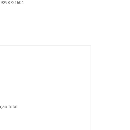
899298721604
ão total.