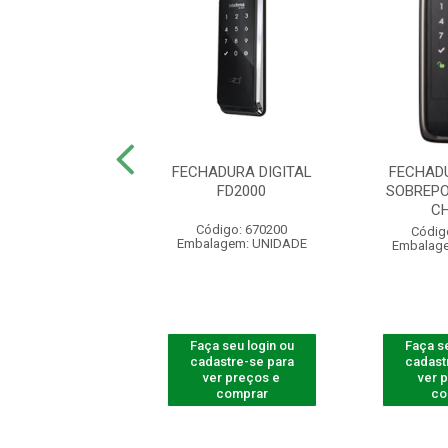
RA INTELIGENTE
FECHADURA DIGITAL
FECHAD
IR MFD 3001 D
FD2000
SOBREPO
C
digo: 300775
Código: 670200
Códig
agem: UNIDADE
Embalagem: UNIDADE
Embalag
 seu login ou
Faça seu login ou
Faça se
astre-se para
cadastre-se para
cadast
er preços e
ver preços e
ver 
comprar
comprar
co