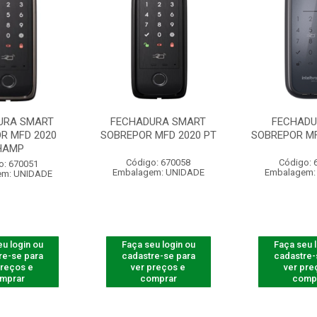
URA SMART
FECHADURA SMART
FECHADU
R MFD 2020
SOBREPOR MFD 2020 PT
SOBREPOR MF
HAMP
Código: 670058
Código: 
o: 670051
Embalagem: UNIDADE
Embalagem:
em: UNIDADE
u login ou
Faça seu login ou
Faça seu 
re-se para
cadastre-se para
cadastre-
preços e
ver preços e
ver pre
mprar
comprar
comp