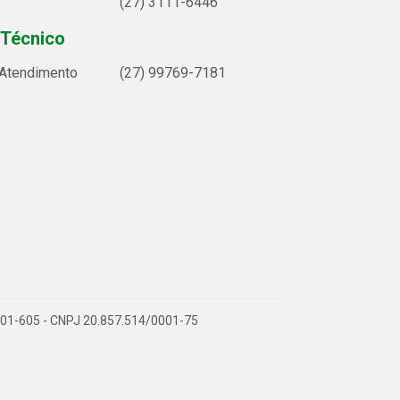
(27) 3111-6446
 Técnico
 Atendimento
(27) 99769-7181
9.901-605 - CNPJ 20.857.514/0001-75