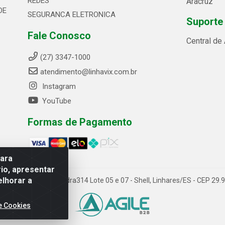
REDES
Aracruz
DE
SEGURANCA ELETRONICA
Suporte
Fale Conosco
Central de
(27) 3347-1000
atendimento@linhavix.com.br
Instagram
YouTube
Formas de Pagamento
para
io, apresentar
elhorar a
ida Alegre, 2521 - Quadra314 Lote 05 e 07 - Shell, Linhares/ES - CEP 2
e Cookies