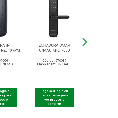
RA INT
FECHADURA SMART
FECHADURA INT
R2040 -PM
C/MAC MFD 7000
EMBUTIR MFD 
670061
Código: 670037
Código: 300
 UNIDADE
Embalagem: UNIDADE
Embalagem: U
login ou
Faça seu login ou
Faça seu log
se para
cadastre-se para
cadastre-se 
ços e
ver preços e
ver preços
rar
comprar
comprar