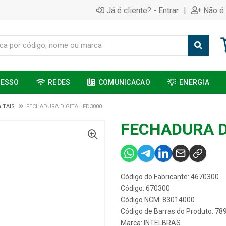
|
Já é cliente? - Entrar
Não é 
CESSO
REDES
COMUNICACAO
ENERGIA
ITAIS
FECHADURA DIGITAL FD3000
FECHADURA D
Código do Fabricante: 4670300
Código: 670300
Código NCM: 83014000
Código de Barras do Produto: 7
Marca:
INTELBRAS