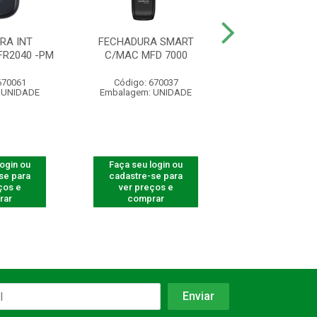
RA INT
FECHADURA SMART
FECHADURA INT
R2040 -PM
C/MAC MFD 7000
EMBUTIR MFD 
670061
Código: 670037
Código: 300
 UNIDADE
Embalagem: UNIDADE
Embalagem: U
login ou
Faça seu login ou
Faça seu log
se para
cadastre-se para
cadastre-se 
ços e
ver preços e
ver preços
rar
comprar
comprar