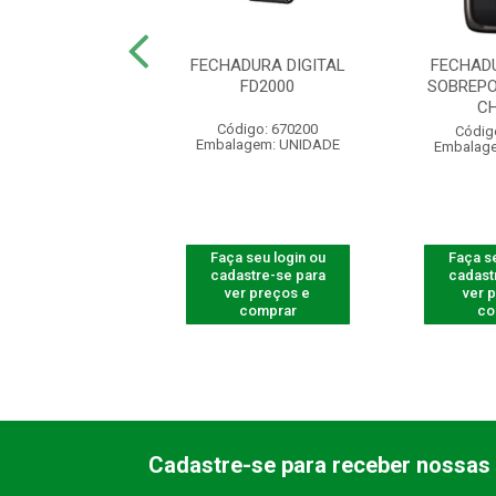
RA INTELIGENTE
FECHADURA DIGITAL
FECHAD
IR MFD 3001 D
FD2000
SOBREPO
C
digo: 300775
Código: 670200
Códig
agem: UNIDADE
Embalagem: UNIDADE
Embalag
 seu login ou
Faça seu login ou
Faça se
astre-se para
cadastre-se para
cadast
er preços e
ver preços e
ver 
comprar
comprar
co
Cadastre-se para receber nossas 