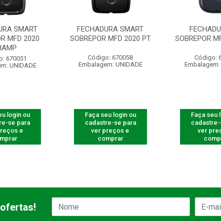
URA SMART
FECHADURA SMART
FECHADU
R MFD 2020
SOBREPOR MFD 2020 PT
SOBREPOR MF
HAMP
Código: 670058
Código: 
o: 670051
Embalagem: UNIDADE
Embalagem:
em: UNIDADE
u login ou
Faça seu login ou
Faça seu 
re-se para
cadastre-se para
cadastre-
preços e
ver preços e
ver pre
mprar
comprar
comp
ofertas!