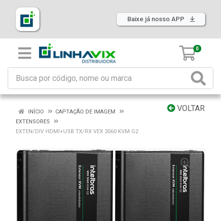
Baixe já nosso APP
0
VOLTAR
INÍCIO
CAPTAÇÃO DE IMAGEM
EXTENSORES
EXTEN/DIV HDMI+USB TX/RX VEX 3060 KVM G2