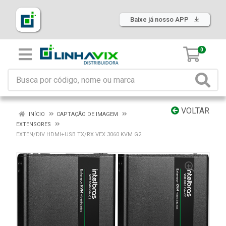
Baixe já nosso APP
0
VOLTAR
INÍCIO
CAPTAÇÃO DE IMAGEM
EXTENSORES
EXTEN/DIV HDMI+USB TX/RX VEX 3060 KVM G2