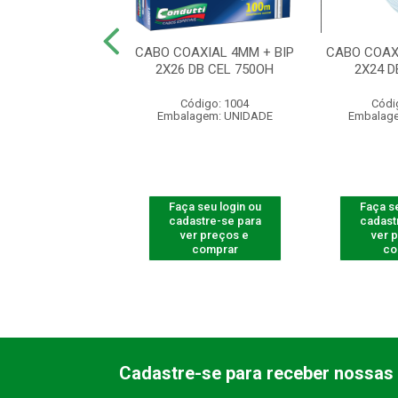
ABO B RG06 PCT
CABO COAXIAL 4MM + BIP
CABO COAX
100 G
2X26 DB CEL 750OH
2X24 D
ódigo: 3226
Código: 1004
Códi
agem: UNIDADE
Embalagem: UNIDADE
Embalag
 seu login ou
Faça seu login ou
Faça se
astre-se para
cadastre-se para
cadast
er preços e
ver preços e
ver 
comprar
comprar
co
Cadastre-se para receber nossas 