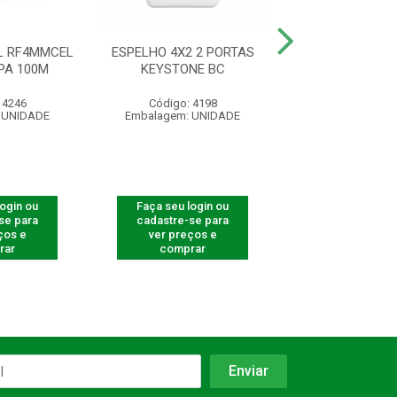
L RF4MMCEL
ESPELHO 4X2 2 PORTAS
FIXA CABO B R
PA 100M
KEYSTONE BC
100 G
 4246
Código: 4198
Código: 32
 UNIDADE
Embalagem: UNIDADE
Embalagem: U
login ou
Faça seu login ou
Faça seu log
se para
cadastre-se para
cadastre-se 
ços e
ver preços e
ver preços
rar
comprar
comprar