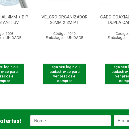
IAL 4MM + BIP
VELCRO ORGANIZADOR
CABO COAXIA
B ANTI UV
20MM X 3M PT
DUPLA CA
go: 1003
Código: 4040
Código:
em: UNIDADE
Embalagem: UNIDADE
Embalagem:
u login ou
Faça seu login ou
Faça seu 
re-se para
cadastre-se para
cadastre-
preços e
ver preços e
ver pre
mprar
comprar
comp
ofertas!