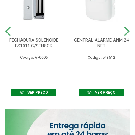
FECHADURA SOLENOIDE
CENTRAL ALARME ANM 24
FS1011 C/SENSOR
NET
Código: 670006
Código: 543512
VER PREÇO
VER PREÇO