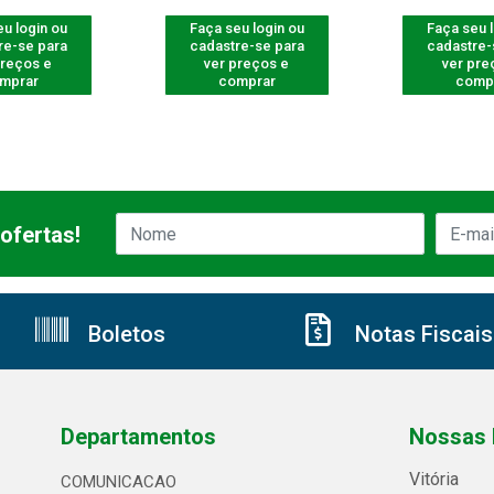
u login ou
Faça seu login ou
Faça seu 
re-se para
cadastre-se para
cadastre-
preços e
ver preços e
ver pre
mprar
comprar
comp
ofertas!
Boletos
Notas Fiscais
Departamentos
Nossas 
Vitória
COMUNICACAO