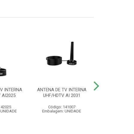
V INTERNA
ANTENA DE TV INTERNA
CABO HDMI 2
 AI2025
UHF/HDTV AI 2031
BLINDADO 5
142025
Código: 141007
Código: 41
 UNIDADE
Embalagem: UNIDADE
Embalagem: U