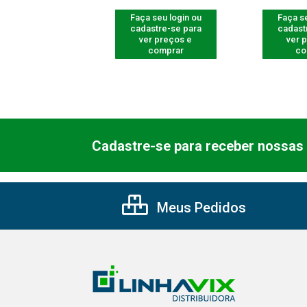
 seu login ou
Faça seu login ou
Faça se
astre-se para
cadastre-se para
cadast
er preços e
ver preços e
ver 
comprar
comprar
co
Cadastre-se para receber nossas 
Meus Pedidos