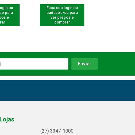
login ou
Faça seu login ou
Faça seu log
se para
cadastre-se para
cadastre-se 
ços e
ver preços e
ver preços
rar
comprar
comprar
Lojas
(27) 3347-1000