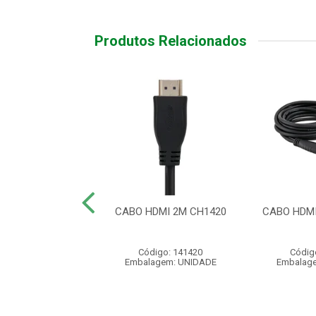
Produtos Relacionados
 HDMI 2.0 4K
CABO HDMI 2M CH1420
CABO HDMI
NDADO 5 MTS
ódigo: 4189
Código: 141420
Códig
agem: UNIDADE
Embalagem: UNIDADE
Embalag