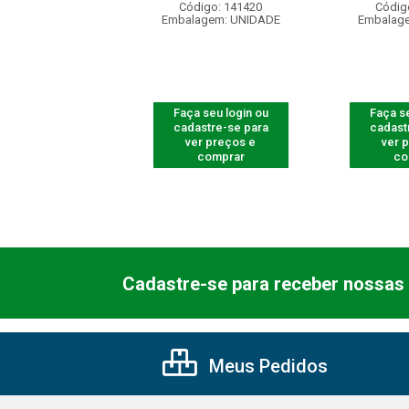
ódigo: 4189
Código: 141420
Códig
agem: UNIDADE
Embalagem: UNIDADE
Embalag
 seu login ou
Faça seu login ou
Faça se
astre-se para
cadastre-se para
cadast
er preços e
ver preços e
ver 
comprar
comprar
co
Cadastre-se para receber nossas 
Meus Pedidos