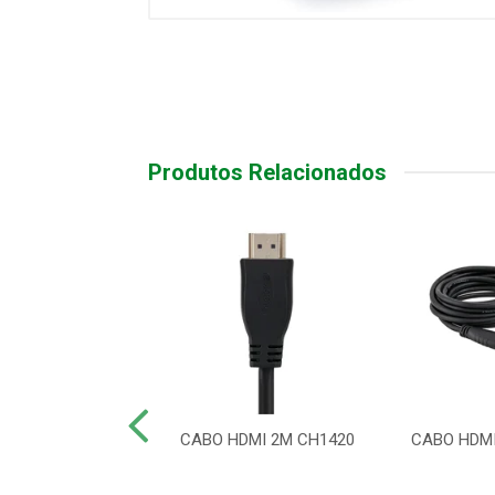
Produtos Relacionados
 HDMI 2.0 4K
CABO HDMI 2M CH1420
CABO HDMI
NDADO 5 MTS