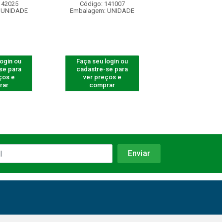
142025
Código: 141007
Código: 41
 UNIDADE
Embalagem: UNIDADE
Embalagem: U
login ou
Faça seu login ou
Faça seu log
se para
cadastre-se para
cadastre-se 
ços e
ver preços e
ver preços
rar
comprar
comprar