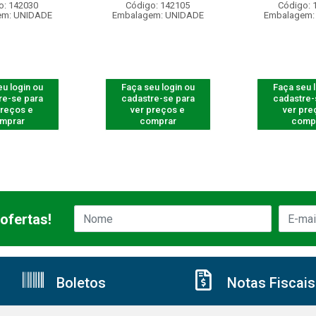
o: 142030
Código: 142105
Código: 
em: UNIDADE
Embalagem: UNIDADE
Embalagem:
u login ou
Faça seu login ou
Faça seu 
re-se para
cadastre-se para
cadastre-
preços e
ver preços e
ver pre
mprar
comprar
comp
ofertas!
Boletos
Notas Fiscais