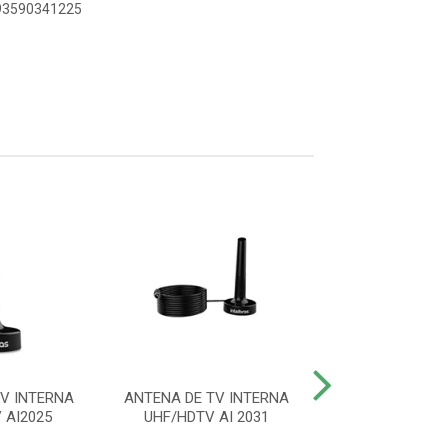
893590341225
V INTERNA
ANTENA DE TV INTERNA
CABO HDMI 2
 AI2025
UHF/HDTV AI 2031
BLINDADO 5