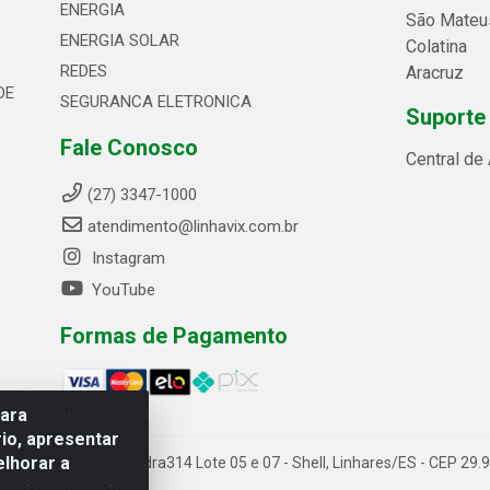
ENERGIA
São Mateu
ENERGIA SOLAR
Colatina
REDES
Aracruz
DE
SEGURANCA ELETRONICA
Suporte
Fale Conosco
Central de
(27) 3347-1000
atendimento@linhavix.com.br
Instagram
YouTube
Formas de Pagamento
para
io, apresentar
elhorar a
ida Alegre, 2521 - Quadra314 Lote 05 e 07 - Shell, Linhares/ES - CEP 2