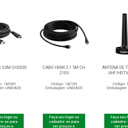
 3,0M CH2030
CABO HDMI 2.1 5M CH
ANTENA DE T
2105
UHF/HDTV
o: 142030
Código: 142105
Código: 
em: UNIDADE
Embalagem: UNIDADE
Embalagem:
u login ou
Faça seu login ou
Faça seu 
re-se para
cadastre-se para
cadastre-
preços e
ver preços e
ver pre