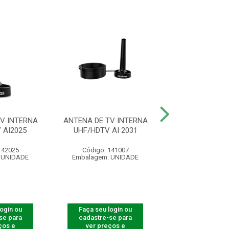
V INTERNA
ANTENA DE TV INTERNA
CABO HDMI 2
 AI2025
UHF/HDTV AI 2031
BLINDADO 5
142025
Código: 141007
Código: 41
 UNIDADE
Embalagem: UNIDADE
Embalagem: U
login ou
Faça seu login ou
Faça seu log
se para
cadastre-se para
cadastre-se 
ços e
ver preços e
ver preços