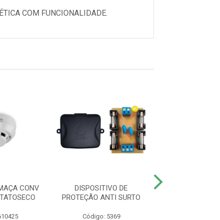
TÉTICA COM FUNCIONALIDADE.
MAÇA CONV
DISPOSITIVO DE
DETECTOR DE 
NTATOSECO
PROTEÇÃO ANTI SURTO
SMART IDF
610425
Código: 5369
Código: 620