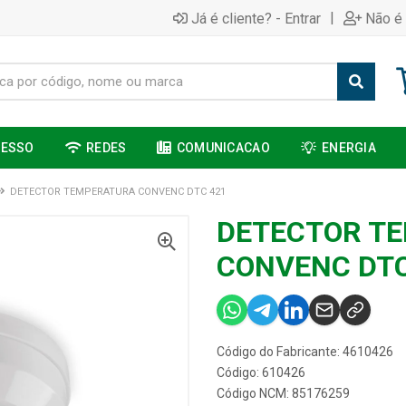
|
Já é cliente? - Entrar
Não é 
CESSO
REDES
COMUNICACAO
ENERGIA
DETECTOR TEMPERATURA CONVENC DTC 421
DETECTOR T
CONVENC DTC
Código do Fabricante: 4610426
Código: 610426
Código NCM: 85176259