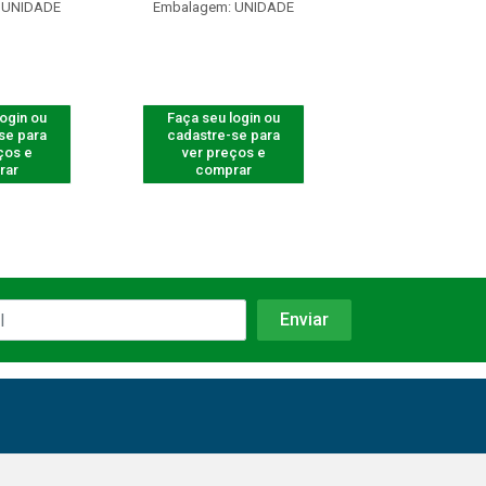
 UNIDADE
Embalagem: UNIDADE
Embalagem: U
login ou
Faça seu login ou
Faça seu log
se para
cadastre-se para
cadastre-se 
ços e
ver preços e
ver preços
rar
comprar
comprar