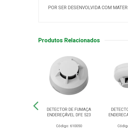
POR SER DESENVOLVIDA COM MATERIA
Produtos Relacionados
TOR DE FUMAÇA
DETECTOR DE FUMAÇA
DETECT
RT IDF 620
ENDEREÇÁVEL DFE 523
ENDERECA
digo: 620620
Código: 610050
Códig