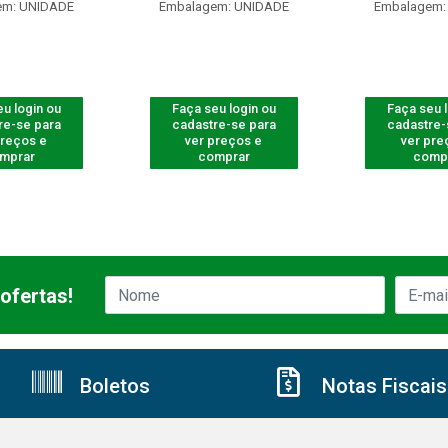
em: UNIDADE
Embalagem: UNIDADE
Embalagem:
u login ou
Faça seu login ou
Faça seu 
re-se para
cadastre-se para
cadastre-
preços e
ver preços e
ver pre
mprar
comprar
comp
ofertas!
Boletos
Notas Fiscais