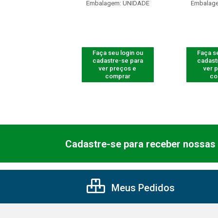
agem: UNIDADE
Embalagem: UNIDADE
Embalag
 seu login ou
Faça seu login ou
Faça se
astre-se para
cadastre-se para
cadast
er preços e
ver preços e
ver 
comprar
comprar
co
Cadastre-se para receber nossas 
Meus Pedidos