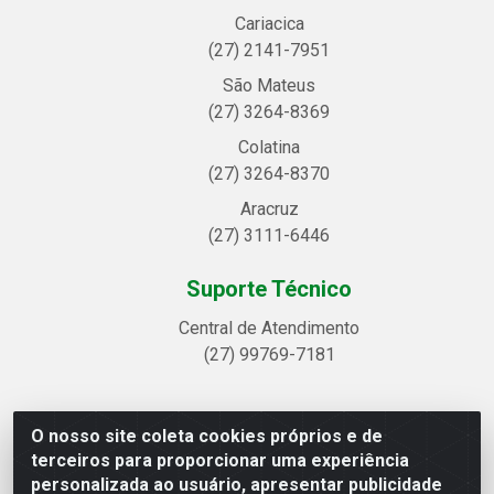
Cariacica
(27) 2141-7951
São Mateus
(27) 3264-8369
Colatina
(27) 3264-8370
Aracruz
(27) 3111-6446
Suporte Técnico
Central de Atendimento
(27) 99769-7181
O nosso site coleta cookies próprios e de
Linhavix Distribuidora LTDA - Avenida Alegre, 2521 -
terceiros para proporcionar uma experiência
Quadra314 Lote 05 e 07 - Shell, Linhares/ES - CEP
personalizada ao usuário, apresentar publicidade