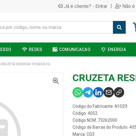
|
Já é cliente? - Entrar
Não é 
CESSO
REDES
COMUNICACAO
ENERGIA
CRUZETA RESERVA TECNICA FG
CRUZETA RES
Código do Fabricante: N1029
Código: 4052
Código NCM: 73262000
Código de Barras do Produto: 40
Marca:
CG3