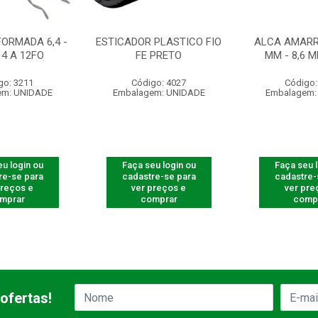
FORMADA 6,4 -
ESTICADOR PLASTICO FIO
ALCA AMARR.
 4 A 12FO
FE PRETO
MM - 8,6 
go: 3211
Código: 4027
Código:
em: UNIDADE
Embalagem: UNIDADE
Embalagem:
u login ou
Faça seu login ou
Faça seu 
re-se para
cadastre-se para
cadastre-
preços e
ver preços e
ver pre
mprar
comprar
comp
ofertas!