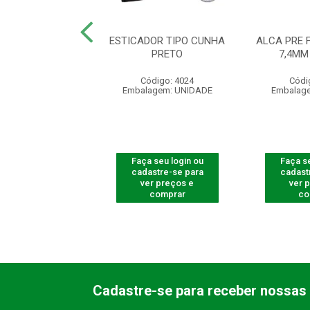
CABO DROP 5,0 A
ESTICADOR TIPO CUNHA
ALCA PRE 
5,5 M 2V
PRETO
7,4MM
ódigo: 4148
Código: 4024
Códi
agem: UNIDADE
Embalagem: UNIDADE
Embalag
 seu login ou
Faça seu login ou
Faça se
astre-se para
cadastre-se para
cadast
er preços e
ver preços e
ver 
comprar
comprar
co
Cadastre-se para receber nossas 