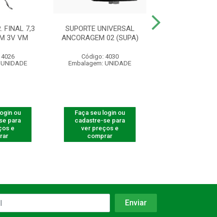
 FINAL 7,3
SUPORTE UNIVERSAL
LACO P/ CABO D
MM 3V VM
ANCORAGEM 02 (SUPA)
5,5 M 2
 4026
Código: 4030
Código: 41
 UNIDADE
Embalagem: UNIDADE
Embalagem: U
login ou
Faça seu login ou
Faça seu log
se para
cadastre-se para
cadastre-se 
ços e
ver preços e
ver preços
rar
comprar
comprar