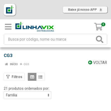
Baixe já nosso APP
0
CG3
VOLTAR
INÍCIO
CG3
Filtros
21 produtos ordenados por: