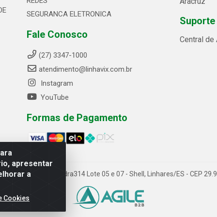
REDES
Aracruz
DE
SEGURANCA ELETRONICA
Suporte
Fale Conosco
Central de
(27) 3347-1000
atendimento@linhavix.com.br
Instagram
YouTube
Formas de Pagamento
para
io, apresentar
elhorar a
ida Alegre, 2521 - Quadra314 Lote 05 e 07 - Shell, Linhares/ES - CEP 2
e Cookies