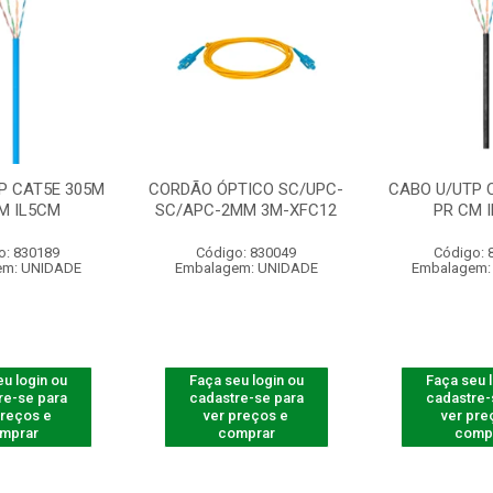
P CAT5E 305M
CORDÃO ÓPTICO SC/UPC-
CABO U/UTP 
M IL5CM
SC/APC-2MM 3M-XFC12
PR CM 
o: 830189
Código: 830049
Código: 
em: UNIDADE
Embalagem: UNIDADE
Embalagem:
u login ou
Faça seu login ou
Faça seu 
re-se para
cadastre-se para
cadastre-
preços e
ver preços e
ver pre
mprar
comprar
comp