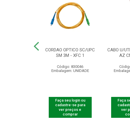
OPT C DIV PLC
CORDAO OPTICO SC/UPC
CABO U/UT
ER)1X2 APC 122
SM 3M - XFC 1
AZ C
digo: 830018
Código: 830046
Códig
agem: UNIDADE
Embalagem: UNIDADE
Embalag
 seu login ou
Faça seu login ou
Faça se
astre-se para
cadastre-se para
cadast
er preços e
ver preços e
ver 
comprar
comprar
co