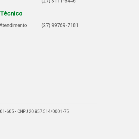
(27) 3111-6446
 Técnico
 Atendimento
(27) 99769-7181
9.901-605 - CNPJ 20.857.514/0001-75