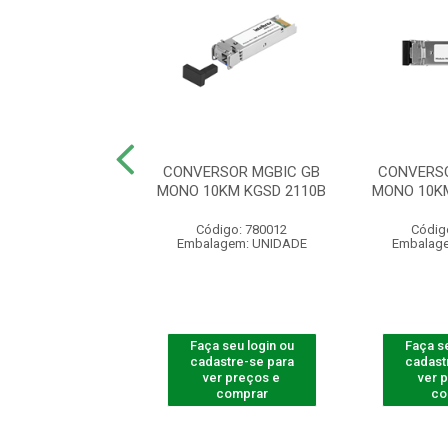
RSOR MID FAST
CONVERSOR MGBIC GB
CONVERSO
0KM KFSD 1120B
MONO 10KM KGSD 2110B
MONO 10K
digo: 780016
Código: 780012
Códig
agem: UNIDADE
Embalagem: UNIDADE
Embalag
 seu login ou
Faça seu login ou
Faça se
astre-se para
cadastre-se para
cadast
er preços e
ver preços e
ver 
comprar
comprar
co