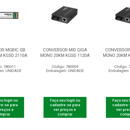
R MGBIC GB
CONVERSOR MID GIGA
CONVERSOR 
M KGSD 2110A
MONO 20KM KGSD 1120A
MONO 20KM K
o: 780011
Código: 780009
Código: 
em: UNIDADE
Embalagem: UNIDADE
Embalagem:
u login ou
Faça seu login ou
Faça seu 
re-se para
cadastre-se para
cadastre-
preços e
ver preços e
ver pre
mprar
comprar
comp