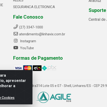
REDES
Aracruz
DE
SEGURANCA ELETRONICA
Suporte
Fale Conosco
Central de
(27) 3347-1000
atendimento@linhavix.com.br
Instagram
YouTube
Formas de Pagamento
para
io, apresentar
elhorar a
ida Alegre, 2521 - Quadra314 Lote 05 e 07 - Shell, Linhares/ES - CEP 2
e Cookies