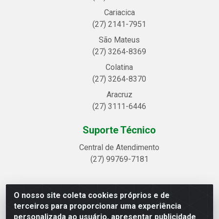
Cariacica
(27) 2141-7951
São Mateus
(27) 3264-8369
Colatina
(27) 3264-8370
Aracruz
(27) 3111-6446
Suporte Técnico
Central de Atendimento
(27) 99769-7181
O nosso site coleta cookies próprios e de
Linhavix Distribuidora LTDA - Avenida Alegre, 2521 -
terceiros para proporcionar uma experiência
Quadra314 Lote 05 e 07 - Shell, Linhares/ES - CEP
personalizada ao usuário, apresentar publicidade