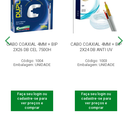
CABO COAXIAL 4MM + BIP
CABO COAXIAL 4MM + BIP
2X26 DB CEL 750OH
2X24 DB ANTI UV
Código: 1004
Código: 1003
Embalagem: UNIDADE
Embalagem: UNIDADE
Faça seu login ou
Faça seu login ou
cadastre-se para
cadastre-se para
ver preços e
ver preços e
comprar
comprar