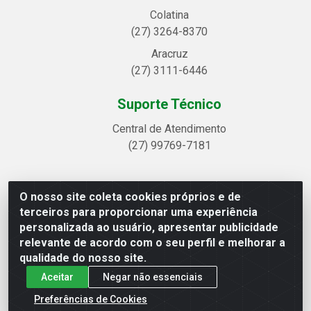
Colatina
(27) 3264-8370
Aracruz
(27) 3111-6446
Suporte Técnico
Central de Atendimento
(27) 99769-7181
O nosso site coleta cookies próprios e de
Linhavix Distribuidora LTDA - Avenida Alegre, 2521 -
terceiros para proporcionar uma experiência
Quadra314 Lote 05 e 07 - Shell, Linhares/ES - CEP
personalizada ao usuário, apresentar publicidade
29.901-605 - CNPJ 20.857.514/0001-75
relevante de acordo com o seu perfil e melhorar a
qualidade do nosso site.
Aceitar
Negar não essenciais
Preferências de Cookies