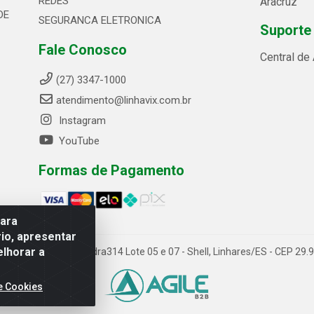
REDES
Aracruz
DE
SEGURANCA ELETRONICA
Suporte
Fale Conosco
Central de
(27) 3347-1000
atendimento@linhavix.com.br
Instagram
YouTube
Formas de Pagamento
para
io, apresentar
elhorar a
ida Alegre, 2521 - Quadra314 Lote 05 e 07 - Shell, Linhares/ES - CEP 2
e Cookies