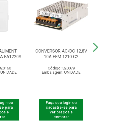
ALIMENT
CONVERSOR AC/DC 12,8V
CONVERSOR AC/
A FA1220S
10A EFM 1210 G2
2A EF 12
820160
Código: 820079
Código: 820
 UNIDADE
Embalagem: UNIDADE
Embalagem: U
login ou
Faça seu login ou
Faça seu log
se para
cadastre-se para
cadastre-se 
ços e
ver preços e
ver preços
rar
comprar
comprar