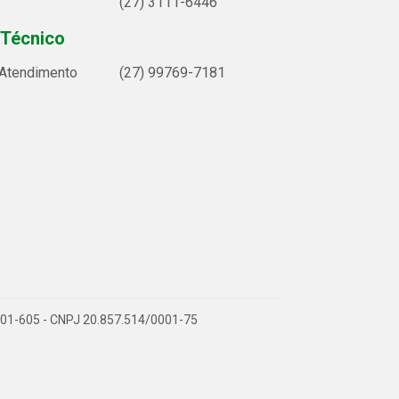
(27) 3111-6446
 Técnico
 Atendimento
(27) 99769-7181
9.901-605 - CNPJ 20.857.514/0001-75