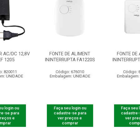
 AC/DC 12,8V
FONTE DE ALIMENT
FONTE DE 
EF 1205
ININTERRUPTA FA1220S
ININTERRUPT
o: 820011
Código: 676010
Código: 
em: UNIDADE
Embalagem: UNIDADE
Embalagem:
u login ou
Faça seu login ou
Faça seu 
re-se para
cadastre-se para
cadastre-
preços e
ver preços e
ver pre
mprar
comprar
comp