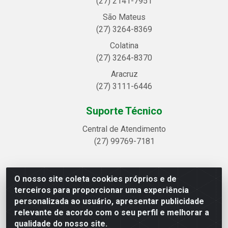
(27) 2141-7951
São Mateus
(27) 3264-8369
Colatina
(27) 3264-8370
Aracruz
(27) 3111-6446
Suporte Técnico
Central de Atendimento
(27) 99769-7181
O nosso site coleta cookies próprios e de
Linhavix Distribuidora LTDA - Avenida Alegre, 2521 -
terceiros para proporcionar uma experiência
Quadra314 Lote 05 e 07 - Shell, Linhares/ES - CEP
personalizada ao usuário, apresentar publicidade
29.901-605 - CNPJ 20.857.514/0001-75
relevante de acordo com o seu perfil e melhorar a
qualidade do nosso site.