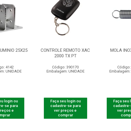
UMINIO 25X25
CONTROLE REMOTO XAC
MOLA INO
2000 TX PT
go: 4142
Código: 390170
Código:
em: UNIDADE
Embalagem: UNIDADE
Embalagem:
u login ou
Faça seu login ou
Faça seu 
re-se para
cadastre-se para
cadastre-
preços e
ver preços e
ver pre
mprar
comprar
comp