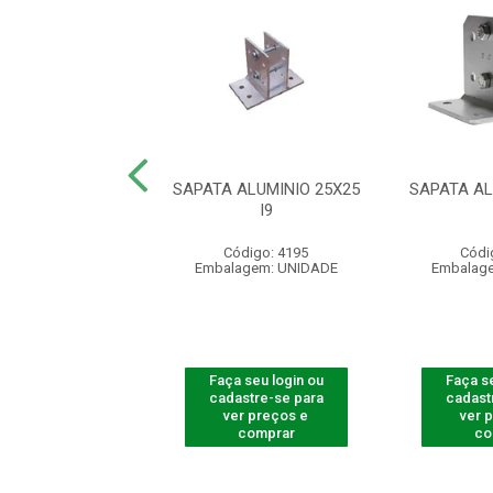
LE REMOTO XAC
SAPATA ALUMINIO 25X25
SAPATA AL
0 SMART PT
I9
digo: 540005
Código: 4195
Códi
agem: UNIDADE
Embalagem: UNIDADE
Embalag
 seu login ou
Faça seu login ou
Faça se
astre-se para
cadastre-se para
cadast
er preços e
ver preços e
ver 
comprar
comprar
co