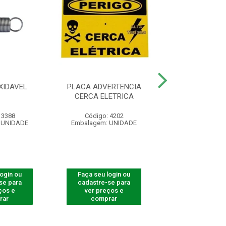
XIDAVEL
PLACA ADVERTENCIA
CONTROLE REM
CERCA ELETRICA
4000 SMAR
 3388
Código: 4202
Código: 540
 UNIDADE
Embalagem: UNIDADE
Embalagem: U
login ou
Faça seu login ou
Faça seu log
se para
cadastre-se para
cadastre-se 
ços e
ver preços e
ver preços
rar
comprar
comprar