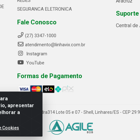
REDES
Aracruz
DE
SEGURANCA ELETRONICA
Suporte
Fale Conosco
Central de
(27) 3347-1000
atendimento@linhavix.com.br
Instagram
YouTube
Formas de Pagamento
para
io, apresentar
elhorar a
ida Alegre, 2521 - Quadra314 Lote 05 e 07 - Shell, Linhares/ES - CEP 2
e Cookies