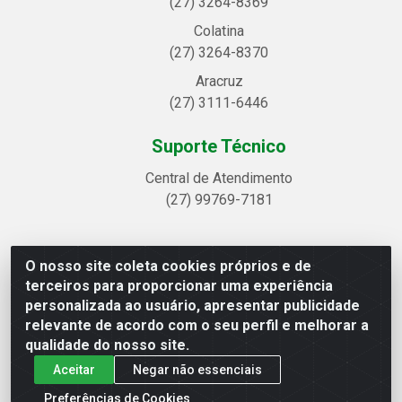
(27) 3264-8369
Colatina
(27) 3264-8370
Aracruz
(27) 3111-6446
Suporte Técnico
Central de Atendimento
(27) 99769-7181
O nosso site coleta cookies próprios e de
Linhavix Distribuidora LTDA - Avenida Alegre, 2521 -
terceiros para proporcionar uma experiência
Quadra314 Lote 05 e 07 - Shell, Linhares/ES - CEP
personalizada ao usuário, apresentar publicidade
29.901-605 - CNPJ 20.857.514/0001-75
relevante de acordo com o seu perfil e melhorar a
qualidade do nosso site.
Aceitar
Negar não essenciais
Preferências de Cookies