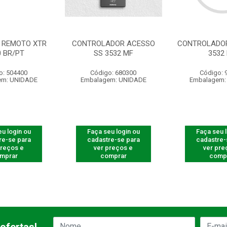
 REMOTO XTR
CONTROLADOR ACESSO
CONTROLADOR
0 BR/PT
SS 3532 MF
3532
o: 504400
Código: 680300
Código: 
em: UNIDADE
Embalagem: UNIDADE
Embalagem:
u login ou
Faça seu login ou
Faça seu 
re-se para
cadastre-se para
cadastre-
preços e
ver preços e
ver pre
mprar
comprar
comp
ofertas!