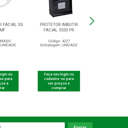
 FACIAL SS
PROTETOR IMBUTIR
PROTETOR LEITO
 MF
FACIAL 5530 PR
5530 F-1
900020
Código: 4227
Código: 82
 UNIDADE
Embalagem: UNIDADE
Embalagem: U
login ou
Faça seu login ou
Faça seu log
se para
cadastre-se para
cadastre-se 
ços e
ver preços e
ver preços
rar
comprar
comprar