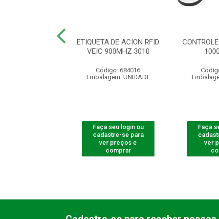
R LEITOR FACIAL
ETIQUETA DE ACION RFID
CONTROLE
5530 F-12
VEIC 900MHZ 3010
100
ódigo: 8230
Código: 684016
Códig
agem: UNIDADE
Embalagem: UNIDADE
Embalag
 seu login ou
Faça seu login ou
Faça se
astre-se para
cadastre-se para
cadast
er preços e
ver preços e
ver 
comprar
comprar
co
Cadastre-se para receber nossas 