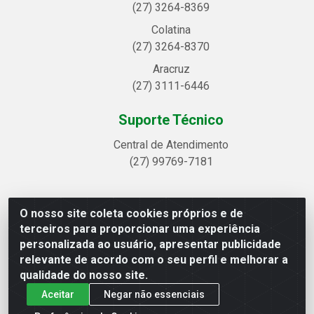
(27) 3264-8369
Colatina
(27) 3264-8370
Aracruz
(27) 3111-6446
Suporte Técnico
Central de Atendimento
(27) 99769-7181
O nosso site coleta cookies próprios e de
Linhavix Distribuidora LTDA - Avenida Alegre, 2521 -
terceiros para proporcionar uma experiência
Quadra314 Lote 05 e 07 - Shell, Linhares/ES - CEP
personalizada ao usuário, apresentar publicidade
29.901-605 - CNPJ 20.857.514/0001-75
relevante de acordo com o seu perfil e melhorar a
qualidade do nosso site.
Aceitar
Negar não essenciais