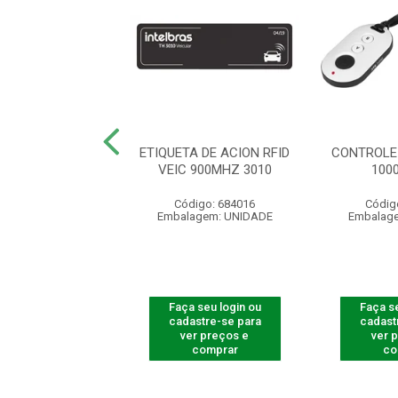
R LEITOR FACIAL
ETIQUETA DE ACION RFID
CONTROLE
32/3542 F-1
VEIC 900MHZ 3010
100
ódigo: 8231
Código: 684016
Códig
agem: UNIDADE
Embalagem: UNIDADE
Embalag
 seu login ou
Faça seu login ou
Faça se
astre-se para
cadastre-se para
cadast
er preços e
ver preços e
ver 
comprar
comprar
co