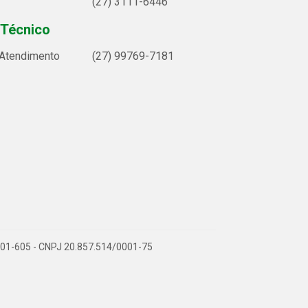
(27) 3111-6446
 Técnico
 Atendimento
(27) 99769-7181
9.901-605 - CNPJ 20.857.514/0001-75