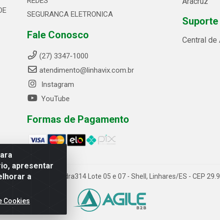
REDES
Aracruz
DE
SEGURANCA ELETRONICA
Suporte
Fale Conosco
Central de
(27) 3347-1000
atendimento@linhavix.com.br
Instagram
YouTube
Formas de Pagamento
para
io, apresentar
elhorar a
ida Alegre, 2521 - Quadra314 Lote 05 e 07 - Shell, Linhares/ES - CEP 2
e Cookies