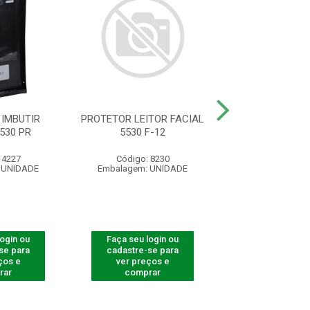
IMBUTIR
PROTETOR LEITOR FACIAL
PROTETOR LEITO
530 PR
5530 F-12
3532/3542 
 4227
Código: 8230
Código: 82
 UNIDADE
Embalagem: UNIDADE
Embalagem: U
login ou
Faça seu login ou
Faça seu log
se para
cadastre-se para
cadastre-se 
ços e
ver preços e
ver preços
rar
comprar
comprar