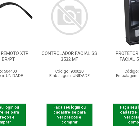
 REMOTO XTR
CONTROLADOR FACIAL SS
PROTETOR 
0 BR/PT
3532 MF
FACIAL 5
o: 504400
Código: 900020
Código:
em: UNIDADE
Embalagem: UNIDADE
Embalagem:
u login ou
Faça seu login ou
Faça seu 
re-se para
cadastre-se para
cadastre-
preços e
ver preços e
ver pre
mprar
comprar
comp