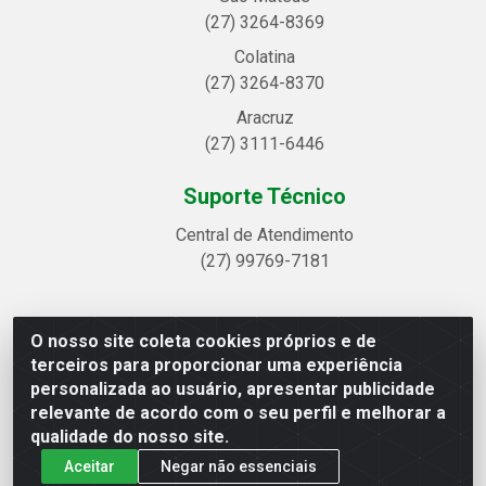
(27) 3264-8369
Colatina
(27) 3264-8370
Aracruz
(27) 3111-6446
Suporte Técnico
Central de Atendimento
(27) 99769-7181
O nosso site coleta cookies próprios e de
Linhavix Distribuidora LTDA - Avenida Alegre, 2521 -
terceiros para proporcionar uma experiência
Quadra314 Lote 05 e 07 - Shell, Linhares/ES - CEP
personalizada ao usuário, apresentar publicidade
29.901-605 - CNPJ 20.857.514/0001-75
relevante de acordo com o seu perfil e melhorar a
qualidade do nosso site.
Aceitar
Negar não essenciais