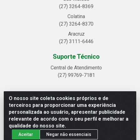
(27) 3264-8369
Colatina
(27) 3264-8370
Aracruz
(27) 3111-6446
Suporte Técnico
Central de Atendimento
(27) 99769-7181
O nosso site coleta cookies próprios e de
Linhavix Distribuidora LTDA - Avenida Alegre, 2521 -
terceiros para proporcionar uma experiência
Quadra314 Lote 05 e 07 - Shell, Linhares/ES - CEP
personalizada ao usuário, apresentar publicidade
29.901-605 - CNPJ 20.857.514/0001-75
relevante de acordo com o seu perfil e melhorar a
qualidade do nosso site.
Aceitar
Negar não essenciais