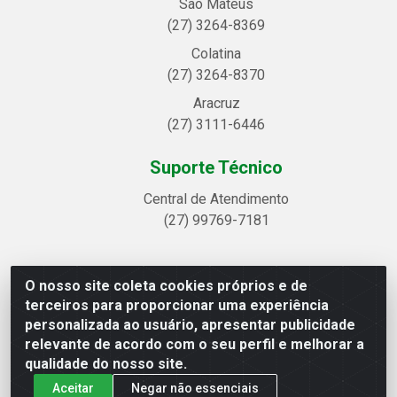
São Mateus
(27) 3264-8369
Colatina
(27) 3264-8370
Aracruz
(27) 3111-6446
Suporte Técnico
Central de Atendimento
(27) 99769-7181
O nosso site coleta cookies próprios e de
Linhavix Distribuidora LTDA - Avenida Alegre, 2521 -
terceiros para proporcionar uma experiência
Quadra314 Lote 05 e 07 - Shell, Linhares/ES - CEP
personalizada ao usuário, apresentar publicidade
29.901-605 - CNPJ 20.857.514/0001-75
relevante de acordo com o seu perfil e melhorar a
qualidade do nosso site.
Aceitar
Negar não essenciais