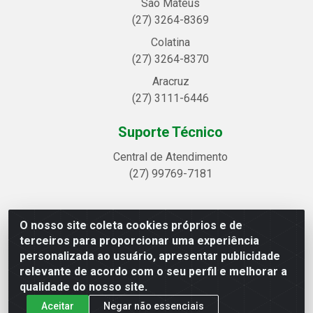
São Mateus
(27) 3264-8369
Colatina
(27) 3264-8370
Aracruz
(27) 3111-6446
Suporte Técnico
Central de Atendimento
(27) 99769-7181
O nosso site coleta cookies próprios e de
Linhavix Distribuidora LTDA - Avenida Alegre, 2521 -
terceiros para proporcionar uma experiência
Quadra314 Lote 05 e 07 - Shell, Linhares/ES - CEP
personalizada ao usuário, apresentar publicidade
29.901-605 - CNPJ 20.857.514/0001-75
relevante de acordo com o seu perfil e melhorar a
qualidade do nosso site.
Aceitar
Negar não essenciais