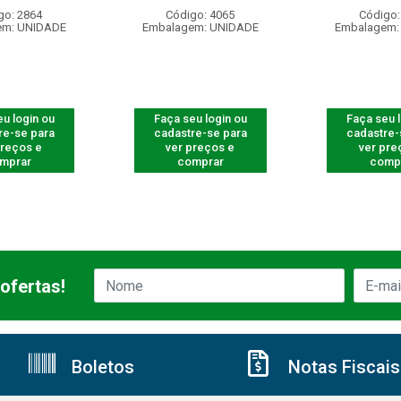
go: 2864
Código: 4065
Código:
em: UNIDADE
Embalagem: UNIDADE
Embalagem:
u login ou
Faça seu login ou
Faça seu 
re-se para
cadastre-se para
cadastre-
preços e
ver preços e
ver pre
mprar
comprar
comp
ofertas!
Boletos
Notas Fiscais