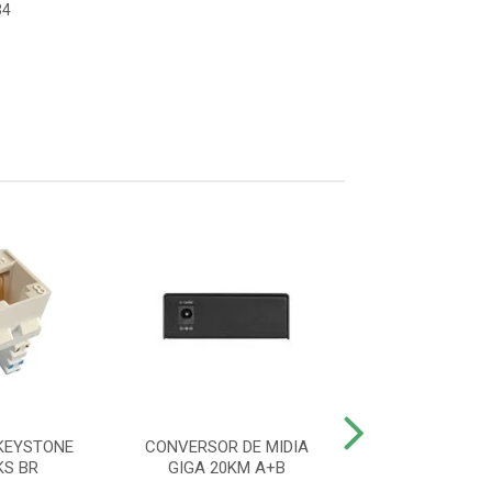
34
KEYSTONE
CONVERSOR DE MIDIA
ADAPTADOR O
KS BR
GIGA 20KM A+B
SIMPLEX SC/AP