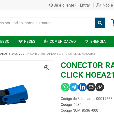
|
Já é cliente? - Entrar
Não é 
CESSO
REDES
COMUNICACAO
ENERGIA
CABOS E PASSIVOS
CONECTOR RAPIDO SC/UPC SM CLICK HOEA2156
CONECTOR RA
CLICK HOEA2
Código do Fabricante: 00017663
Código: 4234
Código NCM: 85367000