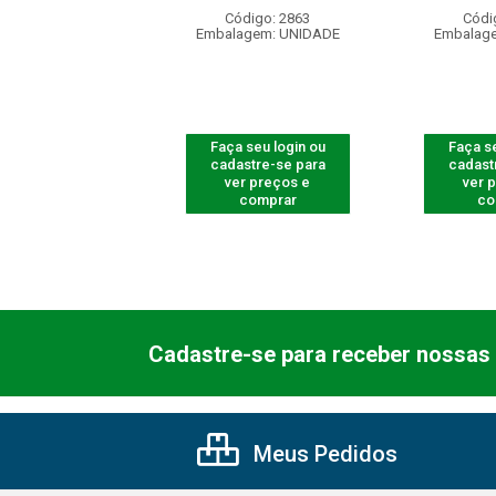
digo: 710011
Código: 2863
Códi
agem: UNIDADE
Embalagem: UNIDADE
Embalag
 seu login ou
Faça seu login ou
Faça se
astre-se para
cadastre-se para
cadast
er preços e
ver preços e
ver 
comprar
comprar
co
Cadastre-se para receber nossas 
Meus Pedidos