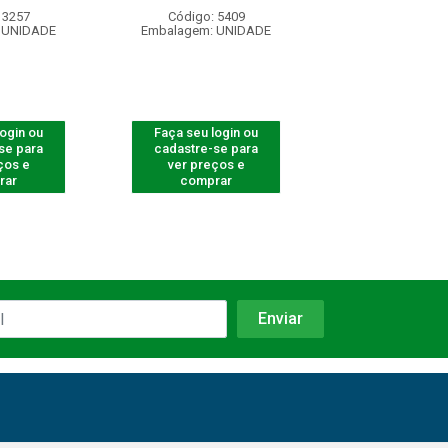
 3257
Código: 5409
Código: 710
 UNIDADE
Embalagem: UNIDADE
Embalagem: U
login ou
Faça seu login ou
Faça seu log
se para
cadastre-se para
cadastre-se 
ços e
ver preços e
ver preços
rar
comprar
comprar