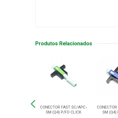
Produtos Relacionados
TADOR OPTICO
CONECTOR FAST SC/APC-
CONECTOR 
 SC/APC - XFA2
SM (Q4) P/FO CLICK
SM (Q4)