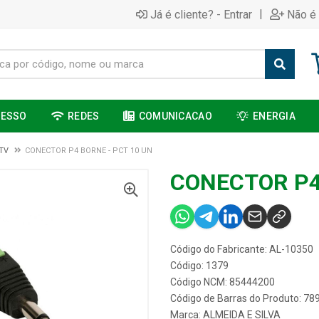
|
Já é cliente? - Entrar
Não é 
CESSO
REDES
COMUNICACAO
ENERGIA
TV
CONECTOR P4 BORNE - PCT 10 UN
CONECTOR P4
Código do Fabricante: AL-10350
Código: 1379
Código NCM: 85444200
Código de Barras do Produto: 7
Marca:
ALMEIDA E SILVA