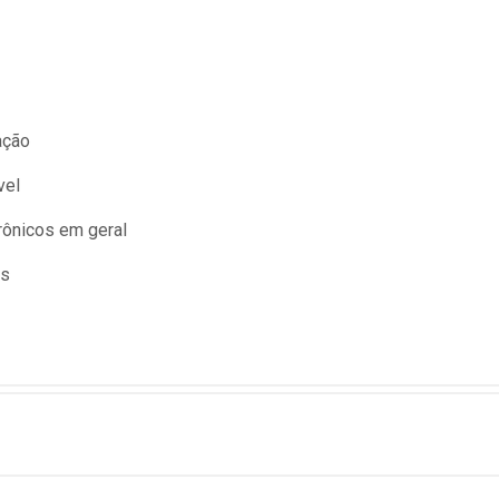
ação
vel
rônicos em geral
es