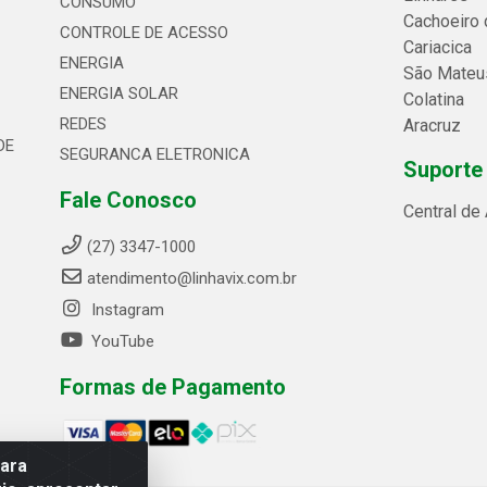
CONSUMO
Cachoeiro 
CONTROLE DE ACESSO
Cariacica
ENERGIA
São Mateu
ENERGIA SOLAR
Colatina
REDES
Aracruz
DE
SEGURANCA ELETRONICA
Suporte
Fale Conosco
Central de
(27) 3347-1000
atendimento@linhavix.com.br
Instagram
YouTube
Formas de Pagamento
para