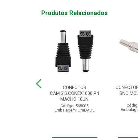
Produtos Relacionados
OR BNC MACHO
CONECTOR
CONECTOR
NE - PCT 10 UN
CÂM.S.S.CONEX1000 P4
BNC MOL
MACHO 10UN
ódigo: 1525
Códig
Código: 568005
agem: UNIDADE
Embalag
Embalagem: UNIDADE