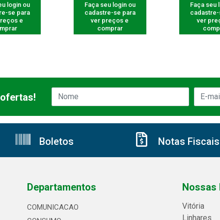
u login ou
Faça seu login ou
Faça seu 
re-se para
cadastre-se para
cadastre-
preços e
ver preços e
ver pre
mprar
comprar
comp
ofertas!
Boletos
Notas Fiscais
Departamentos
Nossas 
Vitória
COMUNICACAO
Linhares