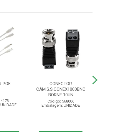
R POE
CONECTOR
CONECTOR BN
CÂM.S.S.CONEX1000BNC
C/ BORNE - PC
BORNE 10UN
 4173
Código: 15
Código: 568006
 UNIDADE
Embalagem: U
Embalagem: UNIDADE