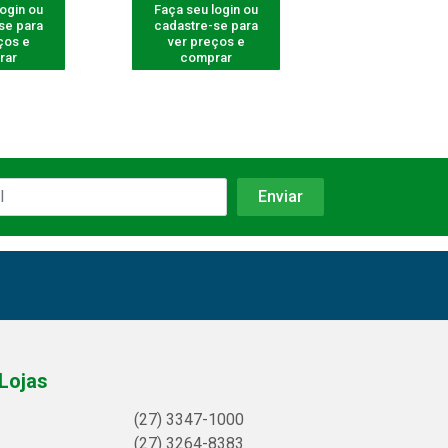
login ou
Faça seu login ou
Faça seu log
se para
cadastre-se para
cadastre-se 
ços e
ver preços e
ver preços
rar
comprar
comprar
Lojas
(27) 3347-1000
(27) 3264-8383