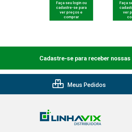
 seu login ou
Faça seu login ou
Faça se
astre-se para
cadastre-se para
cadast
er preços e
ver preços e
ver 
comprar
comprar
co
Cadastre-se para receber nossas 
Meus Pedidos