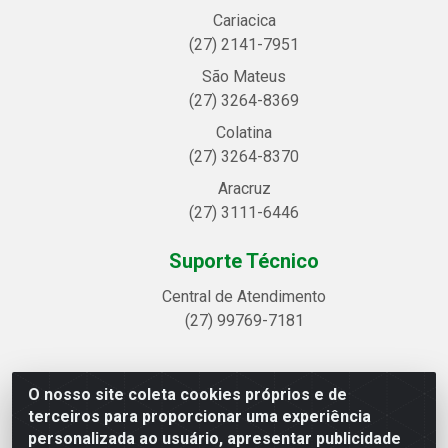
Cariacica
(27) 2141-7951
São Mateus
(27) 3264-8369
Colatina
(27) 3264-8370
Aracruz
(27) 3111-6446
Suporte Técnico
Central de Atendimento
(27) 99769-7181
O nosso site coleta cookies próprios e de
Linhavix Distribuidora LTDA - Avenida Alegre, 2521 -
terceiros para proporcionar uma experiência
Quadra314 Lote 05 e 07 - Shell, Linhares/ES - CEP
personalizada ao usuário, apresentar publicidade