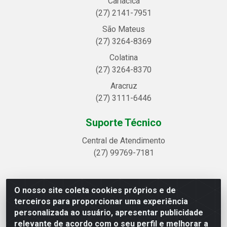
Cariacica
(27) 2141-7951
São Mateus
(27) 3264-8369
Colatina
(27) 3264-8370
Aracruz
(27) 3111-6446
Suporte Técnico
Central de Atendimento
(27) 99769-7181
O nosso site coleta cookies próprios e de
Linhavix Distribuidora LTDA - Avenida Alegre, 2521 -
terceiros para proporcionar uma experiência
Quadra314 Lote 05 e 07 - Shell, Linhares/ES - CEP
personalizada ao usuário, apresentar publicidade
29.901-605 - CNPJ 20.857.514/0001-75
relevante de acordo com o seu perfil e melhorar a