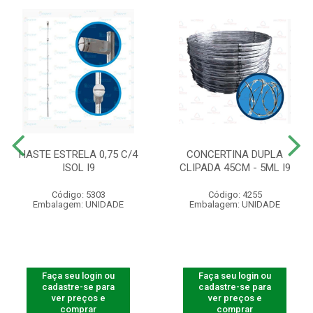
HASTE ESTRELA 0,75 C/4
CONCERTINA DUPLA
ISOL I9
CLIPADA 45CM - 5ML I9
Código: 5303
Código: 4255
Embalagem: UNIDADE
Embalagem: UNIDADE
Faça seu login ou
Faça seu login ou
cadastre-se para
cadastre-se para
ver preços e
ver preços e
comprar
comprar