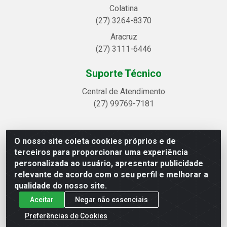
Colatina
(27) 3264-8370
Aracruz
(27) 3111-6446
Suporte Técnico
Central de Atendimento
(27) 99769-7181
O nosso site coleta cookies próprios e de
Linhavix Distribuidora LTDA - Avenida Alegre, 2521 -
terceiros para proporcionar uma experiência
Quadra314 Lote 05 e 07 - Shell, Linhares/ES - CEP 29.901-605
personalizada ao usuário, apresentar publicidade
- CNPJ 20.857.514/0001-75
relevante de acordo com o seu perfil e melhorar a
qualidade do nosso site.
Aceitar
Negar não essenciais
Preferências de Cookies