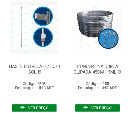
HASTE ESTRELA 0,75 C/4
CONCERTINA DUPLA
ISOL I9
CLIPADA 45CM - 5ML I9
Código: 5303
Código: 4255
Embalagem: UNIDADE
Embalagem: UNIDADE
VER PREÇO
VER PREÇO