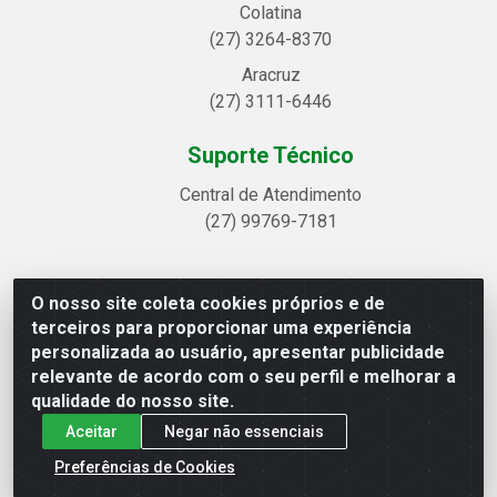
Colatina
(27) 3264-8370
Aracruz
(27) 3111-6446
Suporte Técnico
Central de Atendimento
(27) 99769-7181
O nosso site coleta cookies próprios e de
Linhavix Distribuidora LTDA - Avenida Alegre, 2521 -
terceiros para proporcionar uma experiência
Quadra314 Lote 05 e 07 - Shell, Linhares/ES - CEP 29.901-605
personalizada ao usuário, apresentar publicidade
- CNPJ 20.857.514/0001-75
relevante de acordo com o seu perfil e melhorar a
qualidade do nosso site.
Aceitar
Negar não essenciais
Preferências de Cookies